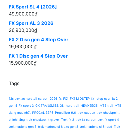
FX Sport SL 4 [2026]
49,900,000
₫
FX Sport AL 3 2026
26,900,000
₫
FX 2 Disc gen 4 Step Over
19,900,000
₫
FX 1 Disc gen 4 Step Over
15,900,000
₫
Tags
12s trek xc hardtail carbon
2026
fx
FX1
FX1 MIDSTEP
fx1 step over
fx 2
gen 4
Fx sport 3
GX TRANSMISSION
hard trail
HEMXEEOBI
MTB trail
MTB
đáng mua nhất
PROCALIBER6
Procaliber 9.6
trek cacbon
trek checkpoint
chính hãng
trek checkpoint gravel
Trek fx 2
trek fx carbon
trek fx sport 4
trek madone gen 8
trek madone sl 6 axs gen 8
trek madone sl 6 road
Trek