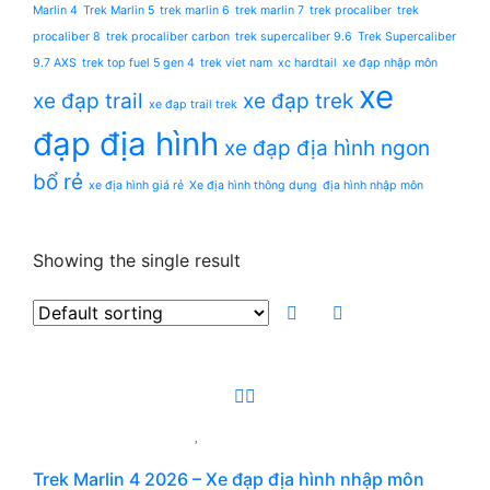
Marlin 4
Trek Marlin 5
trek marlin 6
trek marlin 7
trek procaliber
trek
procaliber 8
trek procaliber carbon
trek supercaliber 9.6
Trek Supercaliber
9.7 AXS
trek top fuel 5 gen 4
trek viet nam
xc hardtail
xe đạp nhập môn
xe
xe đạp trail
xe đạp trek
xe đạp trail trek
đạp địa hình
xe đạp địa hình ngon
bổ rẻ
xe địa hình giá rẻ
Xe địa hình thông dụng
địa hình nhập môn
Showing the single result
Trek Marlin 4 2026 – Xe đạp địa hình nhập môn