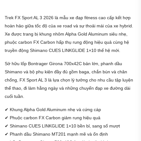
Trek FX Sport AL 3 2026 là mẫu xe đạp fitness cao cấp kết hợp
hoàn hảo giữa tốc độ của xe road và sự thoải mái của xe hybrid.
Xe được trang bị khung nhôm Alpha Gold Aluminum siêu nhẹ,
phuộc carbon FX Carbon hấp thụ rung động hiệu quả cùng hệ
truyền động Shimano CUES LINKGLIDE 1×10 thế hệ mới.
Sở hữu lốp Bontrager Girona 700x42C bản lớn, phanh dầu
Shimano và bộ phụ kiện đầy đủ gồm baga, chắn bùn và chân
chống, FX Sport AL 3 là lựa chọn lý tưởng cho nhu cầu tập luyện
thể thao, đi làm hằng ngày và những chuyến đạp xe đường dài
cuối tuần.
✔ Khung Alpha Gold Aluminum nhẹ và cứng cáp
✔ Phuộc carbon FX Carbon giảm rung hiệu quả
✔ Shimano CUES LINKGLIDE 1×10 bền bỉ, sang số mượt
✔ Phanh dầu Shimano MT201 mạnh mẽ và ổn định