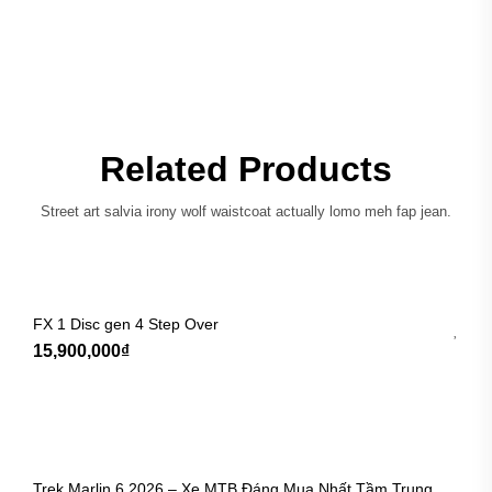
Only logged in customers who have purchased this product
may leave a review.
Related Products
Street art salvia irony wolf waistcoat actually lomo meh fap jean.
FX 1 Disc gen 4 Step Over
15,900,000
₫
Trek Marlin 6 2026 – Xe MTB Đáng Mua Nhất Tầm Trung