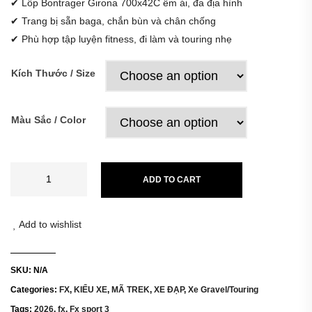
✔ Lốp Bontrager Girona 700x42C êm ái, đa địa hình
✔ Trang bị sẵn baga, chắn bùn và chân chống
✔ Phù hợp tập luyện fitness, đi làm và touring nhẹ
Kích Thước / Size
Màu Sắc / Color
ADD TO CART
Add to wishlist
SKU:
N/A
Categories:
FX
,
KIỂU XE
,
MÃ TREK
,
XE ĐẠP
,
Xe Gravel/Touring
Tags:
2026
,
fx
,
Fx sport 3