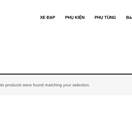
XE ĐẠP
PHỤ KIỆN
PHỤ TÙNG
Bả
No products were found matching your selection.