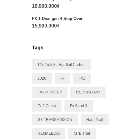
19,900,000
₫
FX 1 Disc gen 4 Step Over
15,900,000
₫
Tags
12s Trek Xc Hardtail Carbon
2026
Fx
FX1
FX1 MIDSTEP
Fx1 Step Over
Fx 2 Gen 4
Fx Sport 3
GX TRANSMISSION
Hard Trail
HEMXEEOBI
MTB Trail