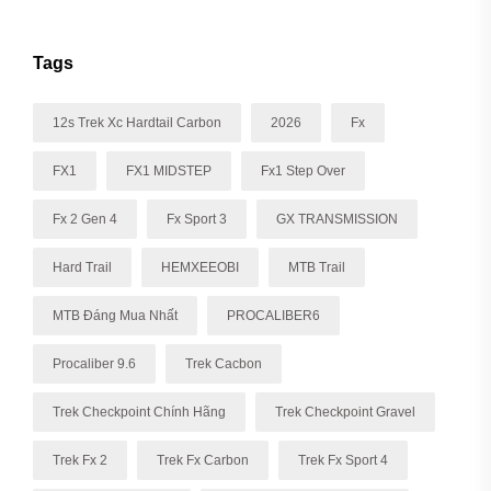
Tags
12s Trek Xc Hardtail Carbon
2026
Fx
FX1
FX1 MIDSTEP
Fx1 Step Over
Fx 2 Gen 4
Fx Sport 3
GX TRANSMISSION
Hard Trail
HEMXEEOBI
MTB Trail
MTB Đáng Mua Nhất
PROCALIBER6
Procaliber 9.6
Trek Cacbon
Trek Checkpoint Chính Hãng
Trek Checkpoint Gravel
Trek Fx 2
Trek Fx Carbon
Trek Fx Sport 4