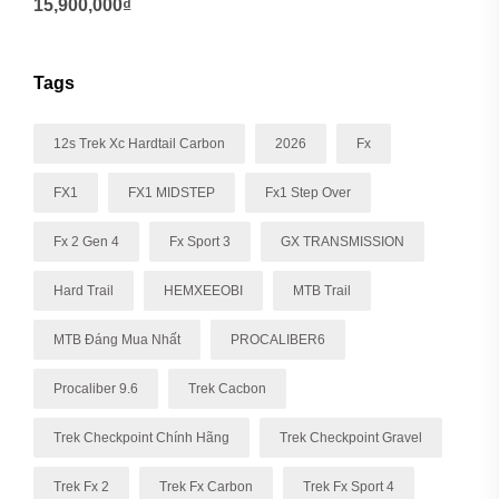
15,900,000
₫
Tags
12s Trek Xc Hardtail Carbon
2026
Fx
FX1
FX1 MIDSTEP
Fx1 Step Over
Fx 2 Gen 4
Fx Sport 3
GX TRANSMISSION
Hard Trail
HEMXEEOBI
MTB Trail
MTB Đáng Mua Nhất
PROCALIBER6
Procaliber 9.6
Trek Cacbon
Trek Checkpoint Chính Hãng
Trek Checkpoint Gravel
Trek Fx 2
Trek Fx Carbon
Trek Fx Sport 4