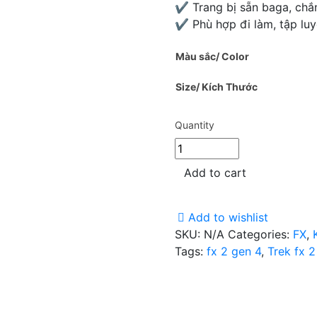
✔ Trang bị sẵn baga, chắ
✔ Phù hợp đi làm, tập lu
Màu sắc/ Color
Size/ Kích Thước
Quantity
Add to cart
Add to wishlist
SKU:
N/A
Categories:
FX
,
Tags:
fx 2 gen 4
,
Trek fx 2
Description
Additional information