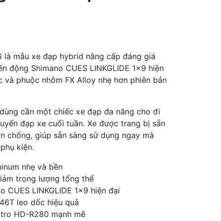
6 là mẫu xe đạp hybrid nâng cấp đáng giá
yền động Shimano CUES LINKGLIDE 1×9 hiện
ực và phuộc nhôm FX Alloy nhẹ hơn phiên bản
 dùng cần một chiếc xe đạp đa năng cho đi
huyến đạp xe cuối tuần. Xe được trang bị sẵn
ân chống, giúp sẵn sàng sử dụng ngay mà
phụ kiện.
inum nhẹ và bền
ảm trọng lượng tổng thể
o CUES LINKGLIDE 1×9 hiện đại
46T leo dốc hiệu quả
ktro HD-R280 mạnh mẽ