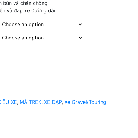
n bùn và chân chống
yện và đạp xe đường dài
KIỂU XE
,
MÃ TREK
,
XE ĐẠP
,
Xe Gravel/Touring