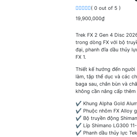
( 0 out of 5 )
19,900,000
₫
Trek FX 2 Gen 4 Disc 202
trong dòng FX với bộ tru
đại, phanh đĩa dầu thủy l
FX 1.
Thiết kế hướng đến người
làm, tập thể dục và các c
baga sau, chắn bùn và ch
không cần nâng cấp thêm 
✔ Khung Alpha Gold Alum
✔ Phuộc nhôm FX Alloy gi
✔ Bộ truyền động Shiman
✔ Líp Shimano LG300 11-
✔ Phanh dầu thủy lực Te