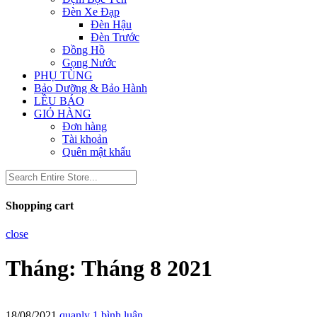
Đèn Xe Đạp
Đèn Hậu
Đèn Trước
Đồng Hồ
Gọng Nước
PHỤ TÙNG
Bảo Dưỡng & Bảo Hành
LỀU BÁO
GIỎ HÀNG
Đơn hàng
Tài khoản
Quên mật khẩu
Shopping cart
close
Tháng:
Tháng 8 2021
18/08/2021
quanly
1 bình luận