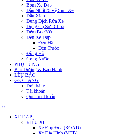
Bơm Xe Đạp
Dầu Nhớt & Vệ Sinh Xe
Dầu Xích
Dung Dịch Rửa Xe
Dụng Cụ Sửa Chữa
Đệm Bọc Yên
Đèn Xe Đạp
Đèn Hậu
Đèn Trước
Đồng Hồ
Gọng Nước
PHỤ TÙNG
Bảo Dưỡng & Bảo Hành
LỀU BÁO
GIỎ HÀNG
Đơn hàng
Tài khoản
Quên mật khẩu
0
XE ĐẠP
KIỂU XE
Xe Đạp Đua (ROAD)
Xe Địa Hình (MTB)