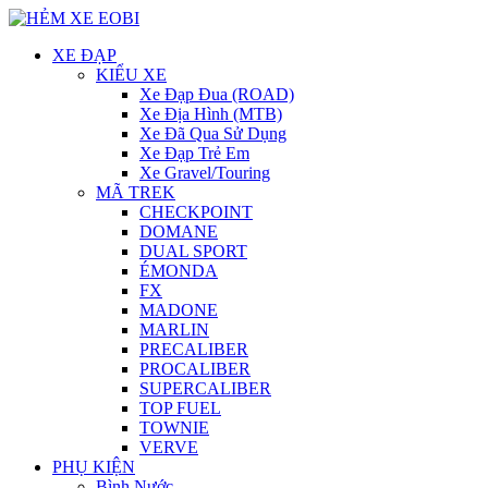
XE ĐẠP
KIỂU XE
Xe Đạp Đua (ROAD)
Xe Địa Hình (MTB)
Xe Đã Qua Sử Dụng
Xe Đạp Trẻ Em
Xe Gravel/Touring
MÃ TREK
CHECKPOINT
DOMANE
DUAL SPORT
ÉMONDA
FX
MADONE
MARLIN
PRECALIBER
PROCALIBER
SUPERCALIBER
TOP FUEL
TOWNIE
VERVE
PHỤ KIỆN
Bình Nước