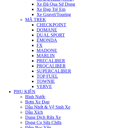
Xe Đã Qua Sử Dụng
Xe Đạp Trẻ Em
Xe Gravel/Touring
MÃ TREK
CHECKPOINT
DOMANE
DUAL SPORT
ÉMONDA
FX
MADONE
MARLIN
PRECALIBER
PROCALIBER
SUPERCALIBER
TOP FUEL
TOWNIE
VERVE
PHỤ KIỆN
Bình Nước
Bơm Xe Đạp
Dầu Nhớt & Vệ Sinh Xe
Dầu Xích
Dung Dịch Rửa Xe
Dụng Cụ Sửa Chữa
Đệm Bọc Yên